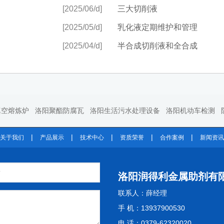
[2025/06/d]
三大切削液
[2025/05/d]
乳化液定期维护和管理
[2025/04/d]
半合成切削液和全合成
真空熔炼炉
洛阳聚酯防腐瓦
洛阳生活污水处理设备
洛阳机动车检测
|
|
|
|
|
关于我们
产品展示
技术中心
资质荣誉
合作案例
新闻资讯
洛阳润得利金属助剂有
联系人：薛经理
手 机：13937900530
电 话：0379-62320020