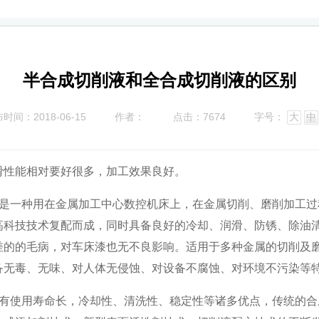
半合成切削液和全合成切削液的区别
时间：2018-06-15
作者：
点击：7674
字号：
大
中
性能相对要好很多，加工效果良好。
一种用在金属加工中心数控机床上，在金属切削、磨削加工过
高科技技术复配而成，同时具备良好的冷却、润滑、防锈、除油
差的的毛病，对车床漆也无不良影响。适用于多种金属的切削及
备无毒、无味、对人体无侵蚀、对设备不腐蚀、对环境不污染等
使用寿命长，冷却性、清洗性、稳定性等诸多优点，传统的合