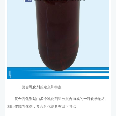
一、复合乳化剂的定义和特点
复合乳化剂是由多个乳化剂组分混合而成的一种化学配方。
相比传统乳化剂，复合乳化剂具有以下特点：