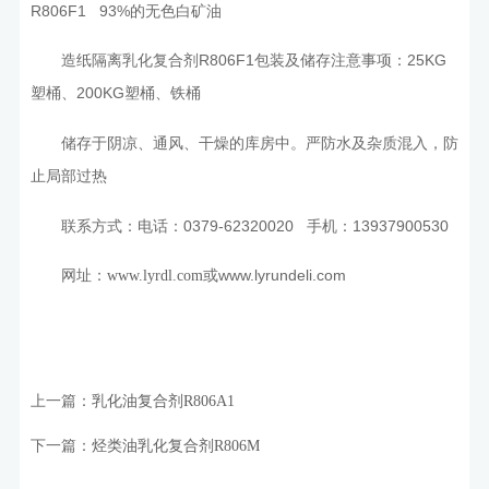
R806F1 93%的无色白矿油
造纸隔离乳化复合剂R806F1包装及储存注意事项：25KG
塑桶、200KG塑桶、铁桶
储存于阴凉、通风、干燥的库房中。严防水及杂质混入，防
止局部过热
联系方式：电话：0379-62320020 手机：13937900530
网址：
或www.lyrundeli.com
www.lyrdl.com
上一篇：
乳化油复合剂R806A1
下一篇：
烃类油乳化复合剂R806M