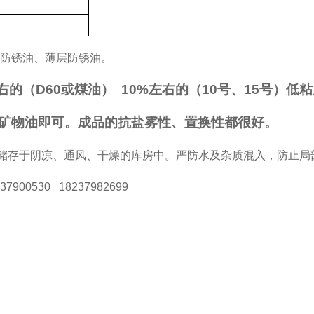
存防锈油、薄层防锈油。
右的（
D60
或煤油）
10%
左右的（
10
号、
15
号）低粘
矿物油即可。成品的抗盐雾性、置换性都很好。
桶。储存于阴凉、通风、干燥的库房中。严防水及杂质混入，防止局
900530 18237982699