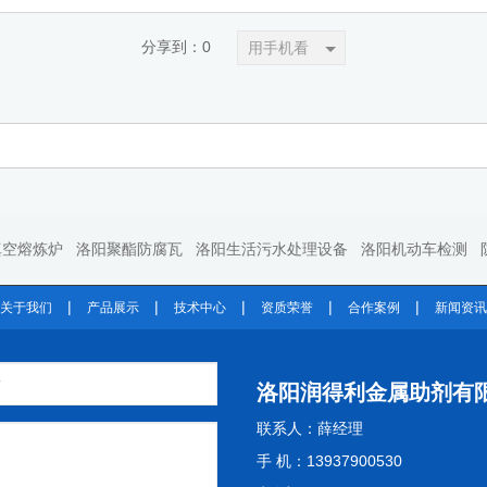
分享到：
0
用手机看
真空熔炼炉
洛阳聚酯防腐瓦
洛阳生活污水处理设备
洛阳机动车检测
|
|
|
|
|
关于我们
产品展示
技术中心
资质荣誉
合作案例
新闻资讯
洛阳润得利金属助剂有
联系人：薛经理
手 机：13937900530