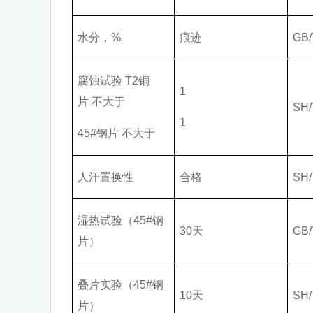
水分，%
痕迹
GB/
腐蚀试验 T2铜
1
片 不大于
SH/
1
45#钢片 不大于
人汗置换性
合格
SH/
湿热试验（45#钢
30天
GB/
片）
叠片实验（45#钢
10天
SH/
片）