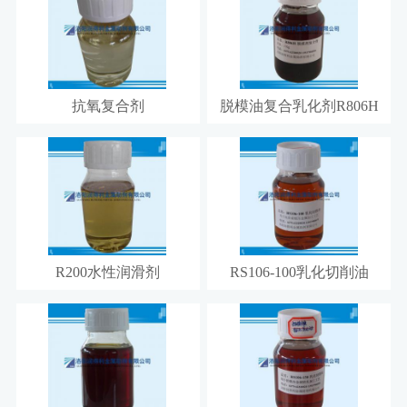
抗氧复合剂
脱模油复合乳化剂R806H
R200水性润滑剂
RS106-100乳化切削油